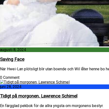
augusti 8, 2024
Saving Face
När Hwei-Lan plötsligt blir utan boende och Wil låter henne bo h
0 Comment
juni 28, 2024
Tidigt på morgonen, Lawrence Schimel
En färgglad pekbok för de allra yngsta om morgonens bestyr.