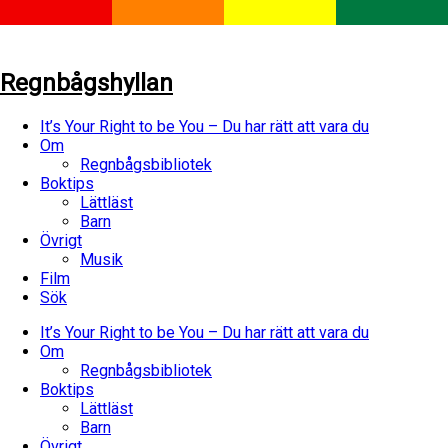
Regnbågshyllan
It’s Your Right to be You – Du har rätt att vara du
Om
Regnbågsbibliotek
Boktips
Lättläst
Barn
Övrigt
Musik
Film
Sök
It’s Your Right to be You – Du har rätt att vara du
Om
Regnbågsbibliotek
Boktips
Lättläst
Barn
Övrigt