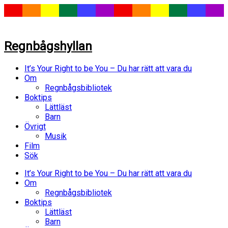
Regnbågshyllan
It’s Your Right to be You – Du har rätt att vara du
Om
Regnbågsbibliotek
Boktips
Lättläst
Barn
Övrigt
Musik
Film
Sök
It’s Your Right to be You – Du har rätt att vara du
Om
Regnbågsbibliotek
Boktips
Lättläst
Barn