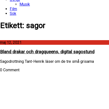
Musik
Film
Sök
Etikett:
sagor
maj 12, 2021
Bland drakar och dragqueens, digital sagostund
Sagodrottning Tant-Henrik läser om de tre små grisarna
0 Comment