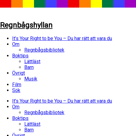
Regnbågshyllan
It’s Your Right to be You – Du har rätt att vara du
Om
Regnbågsbibliotek
Boktips
Lättläst
Barn
Övrigt
Musik
Film
Sök
It’s Your Right to be You – Du har rätt att vara du
Om
Regnbågsbibliotek
Boktips
Lättläst
Barn
Övrigt