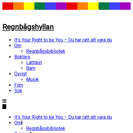
Regnbågshyllan
It’s Your Right to be You – Du har rätt att vara du
Om
Regnbågsbibliotek
Boktips
Lättläst
Barn
Övrigt
Musik
Film
Sök
It’s Your Right to be You – Du har rätt att vara du
Om
Regnbågsbibliotek