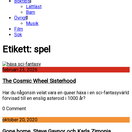
Boktips
Lättläst
Barn
Övrigt
Musik
Film
Sök
Etikett:
spel
februari 23, 2026
The Cosmic Wheel Sisterhood
Har du någonsin velat vara en queer häxa i en sci-fantasyvärld
förvisad till en enslig asteroid i 1000 år?
0 Comment
oktober 20, 2020
Gone home, Steve Gaynor och Karla Zimonia