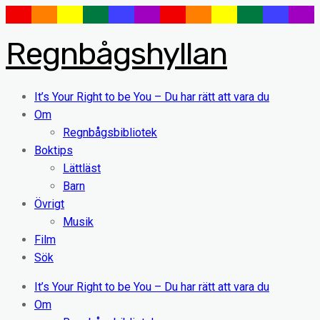
Regnbågshyllan
It’s Your Right to be You – Du har rätt att vara du
Om
Regnbågsbibliotek
Boktips
Lättläst
Barn
Övrigt
Musik
Film
Sök
It’s Your Right to be You – Du har rätt att vara du
Om