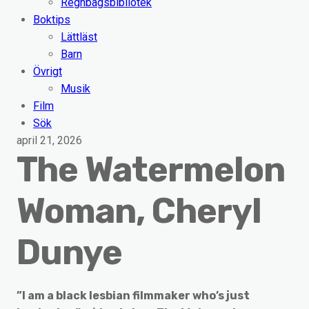
Regnbågsbibliotek
Boktips
Lättläst
Barn
Övrigt
Musik
Film
Sök
april 21, 2026
The Watermelon
Woman, Cheryl
Dunye
”I am a black lesbian filmmaker who’s just