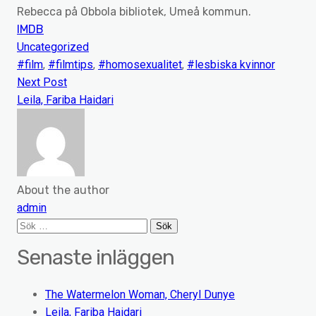
Rebecca på Obbola bibliotek, Umeå kommun.
IMDB
Uncategorized
#film
,
#filmtips
,
#homosexualitet
,
#lesbiska kvinnor
Next Post
Leila, Fariba Haidari
About the author
admin
Sök
efter:
Senaste inläggen
The Watermelon Woman, Cheryl Dunye
Leila, Fariba Haidari