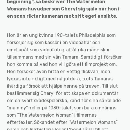
beginning”, så beskriver The Watermelon
Womans huvudperson Cheryl sig själv när hon i
en scen riktar kameran mot sitt eget ansikte.
Hon är en ung kvinna i 90-talets Philadelphia som
försörjer sig som kassör i en videoaffär och
emellanåt som videofotograf åt rika människor
tillsammans med sin vän Tamara. Samtidigt försöker
hon komma på vad hon vill göra ett filmprojekt om.
Hon försöker även hitta en vettig flickvän, men
lyckas inte riktigt med någotdera, trots Tamaras
ihärdiga försök att hjälpa henne på traven. Till slut
bestämmer sig Cheryl för att skapa en dokumentär
om en svart skådespelerska, känd för sina så kallade
”mammy”-roller på 1930-talet, som bara omnämns
som ”The Watermelon Woman” i filmernas
eftertexter. Sökandet efter ”Watermelon Womans”
namn och livshistoria leder Cheryl såväl till ett