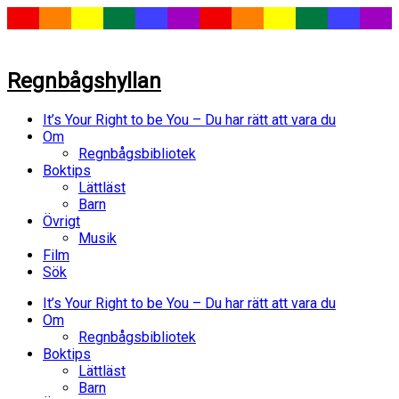
Regnbågshyllan
It’s Your Right to be You – Du har rätt att vara du
Om
Regnbågsbibliotek
Boktips
Lättläst
Barn
Övrigt
Musik
Film
Sök
It’s Your Right to be You – Du har rätt att vara du
Om
Regnbågsbibliotek
Boktips
Lättläst
Barn