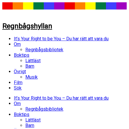
Regnbågshyllan
It’s Your Right to be You – Du har rätt att vara du
Om
Regnbågsbibliotek
Boktips
Lättläst
Barn
Övrigt
Musik
Film
Sök
It’s Your Right to be You – Du har rätt att vara du
Om
Regnbågsbibliotek
Boktips
Lättläst
Barn