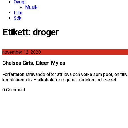
Övrigt
Musik
Film
Sök
Etikett:
droger
november 12, 2020
Chelsea Girls, Eileen Myles
Författaren strävande efter att leva och verka som poet, en till
konstnärens liv – alkoholen, drogerna, kärleken och sexet.
0 Comment