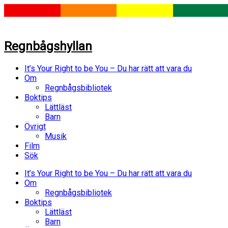
Regnbågshyllan
It’s Your Right to be You – Du har rätt att vara du
Om
Regnbågsbibliotek
Boktips
Lättläst
Barn
Övrigt
Musik
Film
Sök
It’s Your Right to be You – Du har rätt att vara du
Om
Regnbågsbibliotek
Boktips
Lättläst
Barn