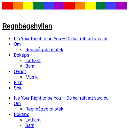
Regnbågshyllan
It’s Your Right to be You – Du har rätt att vara du
Om
Regnbågsbibliotek
Boktips
Lättläst
Barn
Övrigt
Musik
Film
Sök
It’s Your Right to be You – Du har rätt att vara du
Om
Regnbågsbibliotek
Boktips
Lättläst
Barn