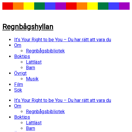
Regnbågshyllan
It’s Your Right to be You – Du har rätt att vara du
Om
Regnbågsbibliotek
Boktips
Lättläst
Barn
Övrigt
Musik
Film
Sök
It’s Your Right to be You – Du har rätt att vara du
Om
Regnbågsbibliotek
Boktips
Lättläst
Barn