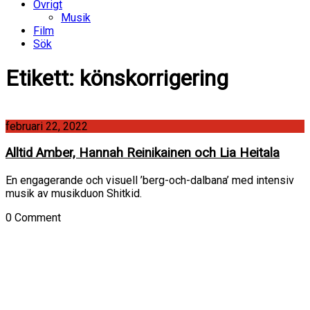
Övrigt
Musik
Film
Sök
Etikett:
könskorrigering
februari 22, 2022
Alltid Amber, Hannah Reinikainen och Lia Heitala
En engagerande och visuell ’berg-och-dalbana’ med intensiv
musik av musikduon Shitkid.
0 Comment