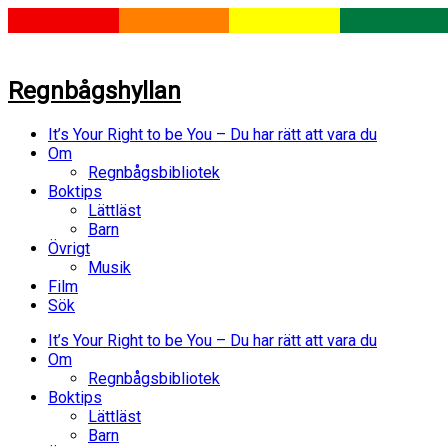
Regnbågshyllan
It’s Your Right to be You – Du har rätt att vara du
Om
Regnbågsbibliotek
Boktips
Lättläst
Barn
Övrigt
Musik
Film
Sök
It’s Your Right to be You – Du har rätt att vara du
Om
Regnbågsbibliotek
Boktips
Lättläst
Barn