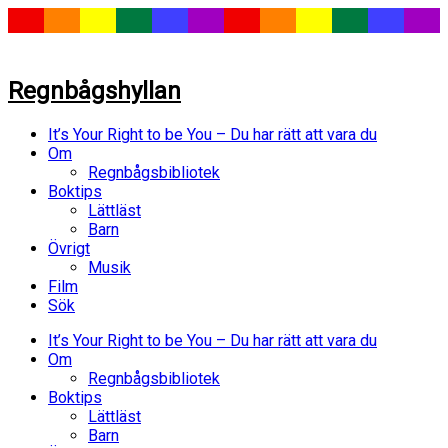
Regnbågshyllan
It’s Your Right to be You – Du har rätt att vara du
Om
Regnbågsbibliotek
Boktips
Lättläst
Barn
Övrigt
Musik
Film
Sök
It’s Your Right to be You – Du har rätt att vara du
Om
Regnbågsbibliotek
Boktips
Lättläst
Barn