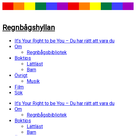
Regnbågshyllan
It’s Your Right to be You – Du har rätt att vara du
Om
Regnbågsbibliotek
Boktips
Lättläst
Barn
Övrigt
Musik
Film
Sök
It’s Your Right to be You – Du har rätt att vara du
Om
Regnbågsbibliotek
Boktips
Lättläst
Barn