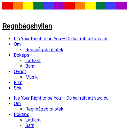
Regnbågshyllan
It’s Your Right to be You – Du har rätt att vara du
Om
Regnbågsbibliotek
Boktips
Lättläst
Barn
Övrigt
Musik
Film
Sök
It’s Your Right to be You – Du har rätt att vara du
Om
Regnbågsbibliotek
Boktips
Lättläst
Barn