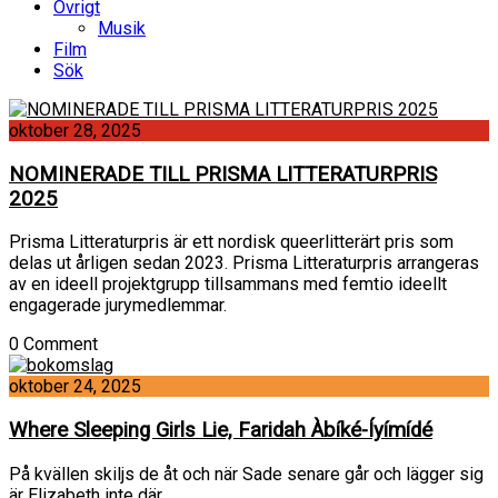
Övrigt
Musik
Film
Sök
oktober 28, 2025
NOMINERADE TILL PRISMA LITTERATURPRIS
2025
Prisma Litteraturpris är ett nordisk queerlitterärt pris som
delas ut årligen sedan 2023. Prisma Litteraturpris arrangeras
av en ideell projektgrupp tillsammans med femtio ideellt
engagerade jurymedlemmar.
0 Comment
oktober 24, 2025
Where Sleeping Girls Lie, Faridah Àbíké-Íyímídé
På kvällen skiljs de åt och när Sade senare går och lägger sig
är Elizabeth inte där.