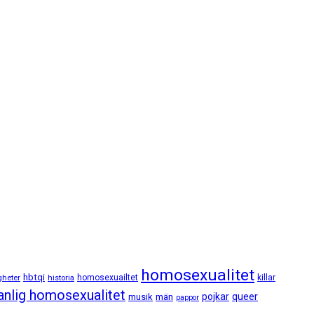
homosexualitet
hbtqi
gheter
historia
homosexuailtet
killar
nlig homosexualitet
queer
pojkar
musik
män
pappor