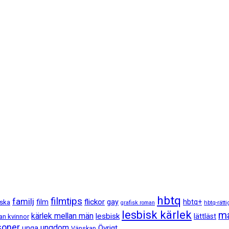
hbtq
filmtips
familj
flickor
film
gay
hbtq+
lska
hbtq-rätti
grafisk roman
lesbisk kärlek
ma
kärlek mellan män
lesbisk
lättläst
an kvinnor
soner
ungdom
Övrigt
unga
Vänskap