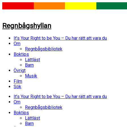
Regnbågshyllan
It’s Your Right to be You – Du har rätt att vara du
Om
Regnbågsbibliotek
Boktips
Lättläst
Barn
Övrigt
Musik
Film
Sök
It’s Your Right to be You – Du har rätt att vara du
Om
Regnbågsbibliotek
Boktips
Lättläst
Barn