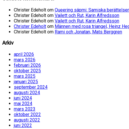
Christer Edeholt
om
Queering sápmi: Samiska berättelser
Christer Edeholt
om
Vajlett och Rut, Karin Alfredsson
Christer Edeholt
om
Vajlett och Rut, Karin Alfredsson
Christer Edeholt
om
Männen med rosa triangel, Heinz He
Christer Edeholt
om
Rami och Jonatan, Mats Berggren
Arkiv
april 2026
mars 2026
februari 2026
oktober 2025
mars 2025
januari 2025
september 2024
augusti 2024
juni 2024
maj 2024
mars 2023
oktober 2022
augusti 2022
juni 2022