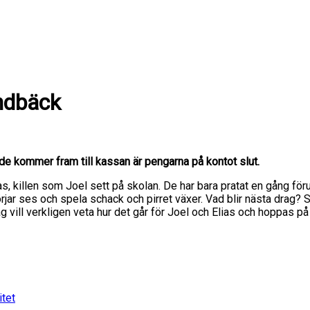
ndbäck
 de kommer fram till kassan är pengarna på kontot slut.
as, killen som Joel sett på skolan. De har bara pratat en gång f
börjar ses och spela schack och pirret växer. Vad blir nästa dra
Jag vill verkligen veta hur det går för Joel och Elias och hoppas på
tet