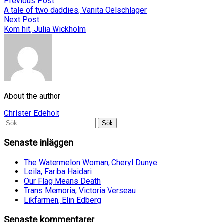
Previous Post
A tale of two daddies, Vanita Oelschlager
Next Post
Kom hit, Julia Wickholm
About the author
Christer Edeholt
Sök
efter:
Senaste inläggen
The Watermelon Woman, Cheryl Dunye
Leila, Fariba Haidari
Our Flag Means Death
Trans Memoria, Victoria Verseau
Likfarmen, Elin Edberg
Senaste kommentarer