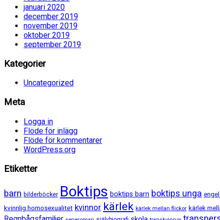
januari 2020
december 2019
november 2019
oktober 2019
september 2019
Kategorier
Uncategorized
Meta
Logga in
Flöde för inlägg
Flöde för kommentarer
WordPress.org
Etiketter
Boktips
barn
boktips unga
boktips barn
bilderböcker
enge
kärlek
kvinnor
kvinnlig homosexualitet
kärlek mell
kärlek mellan flickor
transper
Regnbågsfamiljer
skola
serieroman
självbiografi
transkvinnor