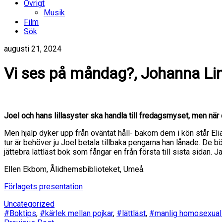
Övrigt
Musik
Film
Sök
augusti 21, 2024
Vi ses på måndag?, Johanna Li
Joel och hans lillasyster ska handla till fredagsmyset, men när
Men hjälp dyker upp från oväntat håll- bakom dem i kön står Eli
tur är behöver ju Joel betala tillbaka pengarna han lånade. De 
jättebra lättläst bok som fångar en från första till sista sidan. 
Ellen Ekbom, Ålidhemsbiblioteket, Umeå.
Förlagets presentation
Uncategorized
#Boktips
,
#kärlek mellan pojkar
,
#lättläst
,
#manlig homosexuali