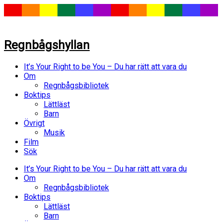
Regnbågshyllan
It’s Your Right to be You – Du har rätt att vara du
Om
Regnbågsbibliotek
Boktips
Lättläst
Barn
Övrigt
Musik
Film
Sök
It’s Your Right to be You – Du har rätt att vara du
Om
Regnbågsbibliotek
Boktips
Lättläst
Barn