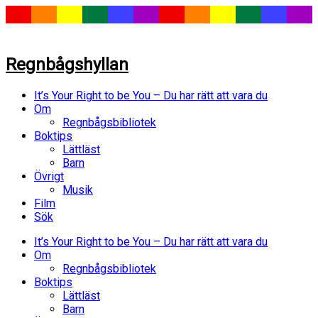
Regnbågshyllan
It’s Your Right to be You – Du har rätt att vara du
Om
Regnbågsbibliotek
Boktips
Lättläst
Barn
Övrigt
Musik
Film
Sök
It’s Your Right to be You – Du har rätt att vara du
Om
Regnbågsbibliotek
Boktips
Lättläst
Barn