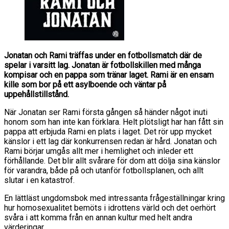
Jonatan och Rami träffas under en fotbollsmatch där de
spelar i varsitt lag. Jonatan är fotbollskillen med många
kompisar och en pappa som tränar laget. Rami är en ensam
kille som bor på ett asylboende och väntar på
uppehållstillstånd.
När Jonatan ser Rami första gången så händer något inuti
honom som han inte kan förklara. Helt plötsligt har han fått sin
pappa att erbjuda Rami en plats i laget. Det rör upp mycket
känslor i ett lag där konkurrensen redan är hård. Jonatan och
Rami börjar umgås allt mer i hemlighet och inleder ett
förhållande. Det blir allt svårare för dom att dölja sina känslor
för varandra, både på och utanför fotbollsplanen, och allt
slutar i en katastrof.
En lättläst ungdomsbok med intressanta frågeställningar kring
hur homosexualitet bemöts i idrottens värld och det oerhört
svåra i att komma från en annan kultur med helt andra
värderingar.