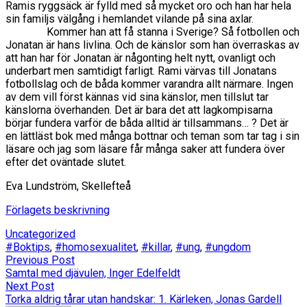
Ramis ryggsäck är fylld med så mycket oro och han har hela
sin familjs välgång i hemlandet vilande på sina axlar.
Kommer han att få stanna i Sverige? Så fotbollen och
Jonatan är hans livlina. Och de känslor som han överraskas av
att han har för Jonatan är någonting helt nytt, ovanligt och
underbart men samtidigt farligt. Rami värvas till Jonatans
fotbollslag och de båda kommer varandra allt närmare. Ingen
av dem vill först kännas vid sina känslor, men tillslut tar
känslorna överhanden. Det är bara det att lagkompisarna
börjar fundera varför de båda alltid är tillsammans… ? Det är
en lättläst bok med många bottnar och teman som tar tag i sin
läsare och jag som läsare får många saker att fundera över
efter det oväntade slutet.
Eva Lundström, Skellefteå
Förlagets beskrivning
Uncategorized
#Boktips
,
#homosexualitet
,
#killar
,
#ung
,
#ungdom
Previous Post
Samtal med djävulen, Inger Edelfeldt
Next Post
Torka aldrig tårar utan handskar: 1. Kärleken, Jonas Gardell