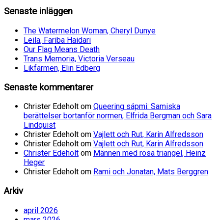
Senaste inläggen
The Watermelon Woman, Cheryl Dunye
Leila, Fariba Haidari
Our Flag Means Death
Trans Memoria, Victoria Verseau
Likfarmen, Elin Edberg
Senaste kommentarer
Christer Edeholt
om
Queering sápmi: Samiska
berättelser bortanför normen, Elfrida Bergman och Sara
Lindquist
Christer Edeholt
om
Vajlett och Rut, Karin Alfredsson
Christer Edeholt
om
Vajlett och Rut, Karin Alfredsson
Christer Edeholt
om
Männen med rosa triangel, Heinz
Heger
Christer Edeholt
om
Rami och Jonatan, Mats Berggren
Arkiv
april 2026
mars 2026