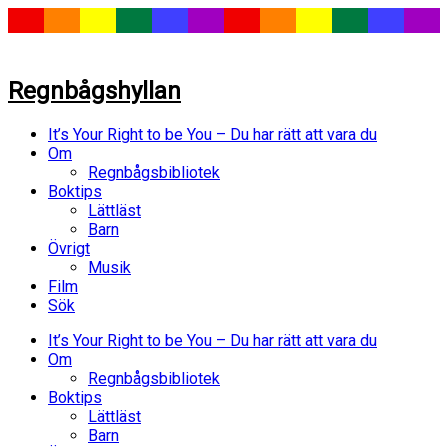
Regnbågshyllan
It’s Your Right to be You – Du har rätt att vara du
Om
Regnbågsbibliotek
Boktips
Lättläst
Barn
Övrigt
Musik
Film
Sök
It’s Your Right to be You – Du har rätt att vara du
Om
Regnbågsbibliotek
Boktips
Lättläst
Barn