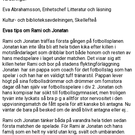
Eva Abrahamsson, Enhetschef Litteratur och läsning
Kultur- och biblioteksavdelningen, Skellefteå
Evas tips om Rami och Jonatan
Rami och Jonatan träffas första gången på fotbollsplanen.
Jonatan kan inte låta bli att hela tiden kika efter killen i
motståndarlaget som dribblar bort både honom och resten av
hans medspelare i laget under matchen. Det visar sig att
killen heter Rami och bor på stadens flyktingförläggning.
Jonatan har sin pappa som coach för det fotbollslag som han
spelar i och han har en väldigt tuff tränarstil. Pappan lever
högt på sina fotbollsdrömmar och drömmer om fornstora
dagar då han själv var fotbollsspelare i div 2. Jonatan och
hans kompisar har sökt till fotbollsgymnasiet, men troligen
tyvärr inte lyckats så bra p g a alltför stor nervositet i den
uppvisningsmatch de fått spela för att kanske bli antagna. Nu
väntar de bara på besked om de ändå blivit antagna eller ej…
Rami och Jonatan tänker båda på varandra hela tiden sedan
första matchen de spelade. För Rami är Jonatan och hans
familj som en helt ny värld utan krig, svält och umbäranden.