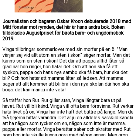
Journalisten och bagaren Oskar Kroon debuterade 2018 med
Mitt fönster mot rymden, det här är hans andra bok. Boken
tilldelades Augustpriset för bästa barn- och ungdomsbok
2019.
Vinga tillbringar sommarlovet med sin morfar på en ö. ”Man
vänjer sej vid allt utom en sten i skon” säger morfar. Men det
känns som en sten i skon! Det där att pappa alltid låter så
glad när hon ringer, hon hatar det. Och att hon ska få ett
syskon, pappa och hans nya sambo ska få barn, hur ska det
bli? Och hon hatar att mamma låter så ledsen. Att mamma
säger att allt kommer att bli bra i den nya skolan där hon ska
börja, det kan man ju inte veta!
Så träffar hon Rut. Rut gillar stan, Vinga längtar bara ut på
havet. Rut vill bli känd, Vinga vill ofta bara försvinna. Rut verkar
hata livet på ön, Vinga har inte haft det bättre på länge. Men de
två tjejerna hittar varandra. Det är ju en alldeles särskild känsla
att ha någon som tycker om en, någon som inte är mamma,
pappa eller morfar. Vinga berättar saker och skrattar med Rut
som hon inte skulle kunna göra med någon annan. Men oron