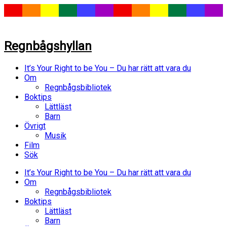
Regnbågshyllan
It’s Your Right to be You – Du har rätt att vara du
Om
Regnbågsbibliotek
Boktips
Lättläst
Barn
Övrigt
Musik
Film
Sök
It’s Your Right to be You – Du har rätt att vara du
Om
Regnbågsbibliotek
Boktips
Lättläst
Barn