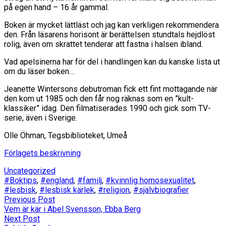
på egen hand – 16 år gammal.
Boken är mycket lättläst och jag kan verkligen rekommendera
den. Från läsarens horisont är berättelsen stundtals hejdlöst
rolig, även om skrattet tenderar att fastna i halsen ibland.
Vad apelsinerna har för del i handlingen kan du kanske lista ut
om du läser boken…
Jeanette Wintersons debutroman fick ett fint mottagande när
den kom ut 1985 och den får nog räknas som en ”kult-
klassiker” idag. Den filmatiserades 1990 och gick som TV-
serie, även i Sverige.
Olle Öhman, Tegsbiblioteket, Umeå
Förlagets beskrivning
Uncategorized
#Boktips
,
#england
,
#familj
,
#kvinnlig homosexualitet
,
#lesbisk
,
#lesbisk kärlek
,
#religion
,
#självbiografier
Previous Post
Vem är kär i Abel Svensson, Ebba Berg
Next Post