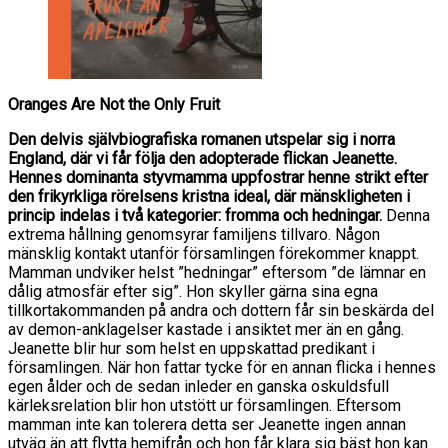
Oranges Are Not the Only Fruit
Den delvis självbiografiska romanen utspelar sig i norra
England, där vi får följa den adopterade flickan Jeanette.
Hennes dominanta styvmamma uppfostrar henne strikt efter
den frikyrkliga rörelsens kristna ideal, där mänskligheten i
princip indelas i två kategorier: fromma och hedningar.
Denna
extrema hållning genomsyrar familjens tillvaro. Någon
mänsklig kontakt utanför församlingen förekommer knappt.
Mamman undviker helst ”hedningar” eftersom ”de lämnar en
dålig atmosfär efter sig”. Hon skyller gärna sina egna
tillkortakommanden på andra och dottern får sin beskärda del
av demon-anklagelser kastade i ansiktet mer än en gång.
Jeanette blir hur som helst en uppskattad predikant i
församlingen. När hon fattar tycke för en annan flicka i hennes
egen ålder och de sedan inleder en ganska oskuldsfull
kärleksrelation blir hon utstött ur församlingen. Eftersom
mamman inte kan tolerera detta ser Jeanette ingen annan
utväg än att flytta hemifrån och hon får klara sig bäst hon kan