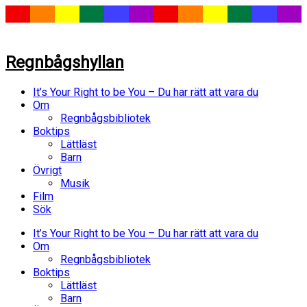
Regnbågshyllan
It’s Your Right to be You – Du har rätt att vara du
Om
Regnbågsbibliotek
Boktips
Lättläst
Barn
Övrigt
Musik
Film
Sök
It’s Your Right to be You – Du har rätt att vara du
Om
Regnbågsbibliotek
Boktips
Lättläst
Barn